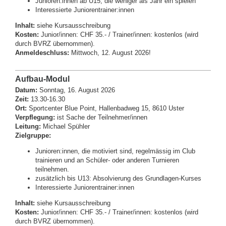
Junioren:innen ab U15, die weniger als Jahr ein spielen
Interessierte Juniorentrainer:innen
Inhalt:
siehe Kursausschreibung
Kosten:
Junior/innen: CHF 35.- / Trainer/innen: kostenlos (wird
durch BVRZ übernommen).
Anmeldeschluss:
Mittwoch, 12. August 2026!
Aufbau-Modul
Datum:
Sonntag, 16. August 2026
Zeit:
13.30-16.30
Ort:
Sportcenter Blue Point, Hallenbadweg 15, 8610 Uster
Verpflegung:
ist Sache der Teilnehmer/innen
Leitung:
Michael Spühler
Zielgruppe:
Junioren:innen, die motiviert sind, regelmässig im Club
trainieren und an Schüler- oder anderen Turnieren
teilnehmen.
zusätzlich bis U13: Absolvierung des Grundlagen-Kurses
Interessierte Juniorentrainer:innen
Inhalt:
siehe Kursausschreibung
Kosten:
Junior/innen: CHF 35.- / Trainer/innen: kostenlos (wird
durch BVRZ übernommen).